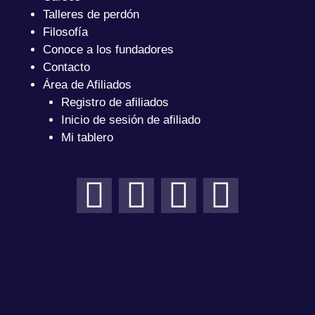
Talleres de perdón
Filosofía
Conoce a los fundadores
Contacto
Área de Afiliados
Registro de afiliados
Inicio de sesión de afiliado
Mi tablero
U
F
I
Y
s
a
n
o
e
c
s
u
r
e
t
t